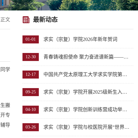
最新动态
 正文
求实（宗复）学院2026年新年贺词
01-01
青春铸魂担使命 聚力奋进谱新篇——求实（宗复）学院2025年度团学工作纪实
12-30
，同学
中国共产党太原理工大学求实学院第一次党员大会召开
12-17
求实（宗复）学院开展2025级新生入学教育
09-25
学生搬
求实（宗复）学院创新训练营成功举办全国大学生英语竞赛经验分享活动
04-10
召开专
，辅导
求实（宗复）学院与校医院开展“世界防治结核病日”健康讲座活动
03-26