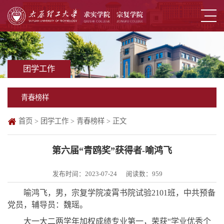
团学工作
青春榜样
首页
>
团学工作
>
青春榜样
> 正文
第六届“青鸥奖”获得者-喻鸿飞
发布时间：2023-07-24
阅读数：
959
喻鸿飞，男，宗复学院凌霄书院试验
2101班，中共预备
党员，辅导员：魏瑶。
大一大二两学年加权成绩专业第一，荣获
“学业优秀个