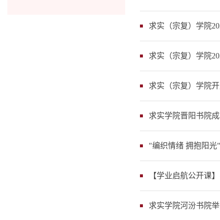
求实（宗复）学院20
求实（宗复）学院20
求实（宗复）学院开
求实学院晋阳书院成
"编织情绪 拥抱阳
【学业启航公开课】
求实学院河汾书院举