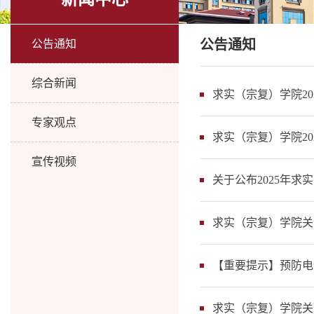
公告通知
公告通知
综合新闻
求实（宗复）学院20
专家观点
求实（宗复）学院20
宣传视频
关于公布2025年
求实（宗复）学院关
【重要提示】预防电
求实（宗复）学院关