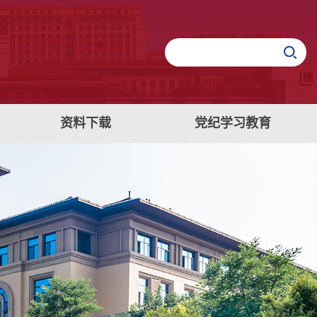
资料下载
党纪学习教育